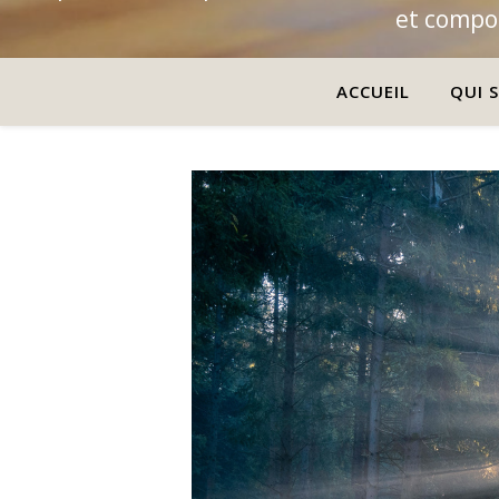
et compor
ACCUEIL
QUI S