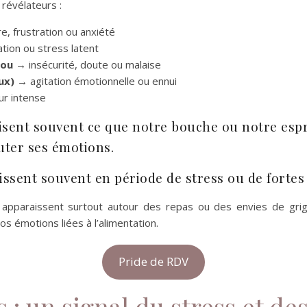
révélateurs :
e, frustration ou anxiété
tion ou stress latent
cou
→ insécurité, doute ou malaise
ux)
→ agitation émotionnelle ou ennui
r intense
sent souvent ce que notre bouche ou notre esprit
uter ses émotions.
aissent souvent en période de stress ou de fortes
s apparaissent surtout autour des repas ou des envies de g
s émotions liées à l’alimentation.
Pride de RDV
s : un signal du stress et d