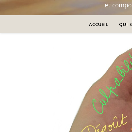
et compor
ACCUEIL
QUI S