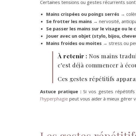
Certaines tensions ou gestes récurrents sont 
Mains crispées ou poings serrés
→ colèr
Se frotter les mains
→ nervosité, anticipa
Se passer les mains sur le visage ou le 
Jouer avec un objet (stylo, bijou, cheve
Mains froides ou moites
→ stress ou peu
À retenir :
Nos mains tradui
c’est déjà commencer à éco
Ces gestes répétitifs appar
Astuce pratique :
Si vos gestes répétitif
l’hyperphagie
peut vous aider à mieux gérer vo
Les gestes répétitif