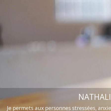
NATHALI
Je permets aux personnes stressées, anxi