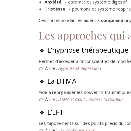
Anxiété
→ estomac et système digestif
Tristesse
→ poumons et système respira
Ces correspondances aident à
comprendre p
Les approches qui a
🔹 L’hypnose thérapeutique
Permet d’accéder à l’inconscient et de modifi
👉 À lire
:
Hypnose et dépression
🔹 La DTMA
Aide à réorganiser les souvenirs traumatiques 
👉 À li
re :
DTMA et deuil : apaiser la douleur
🔹 L’EFT
Les tapotements sur des points précis du c
👉 À lire :
EFT confiance en soi