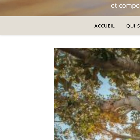
et compor
ACCUEIL
QUI S