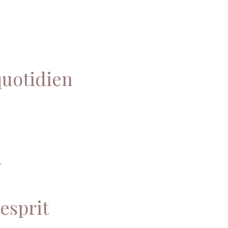
quotidien
.
 esprit