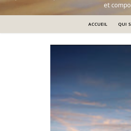
et compor
ACCUEIL
QUI S