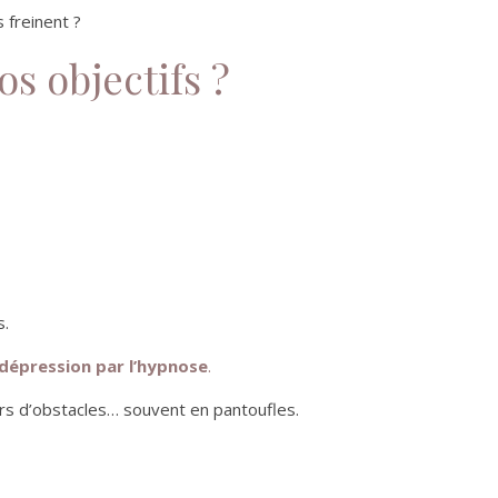
 freinent ?
s objectifs ?
s.
 dépression par l’hypnose
.
urs d’obstacles… souvent en pantoufles.