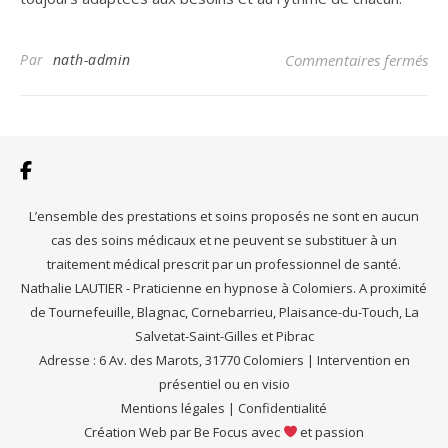
sur
Par
nath-admin
Commentaires fermés
L’ensemble des prestations et soins proposés ne sont en aucun
cas des soins médicaux et ne peuvent se substituer à un
traitement médical prescrit par un professionnel de santé.
Nathalie LAUTIER - Praticienne en hypnose à Colomiers. A proximité
de Tournefeuille, Blagnac, Cornebarrieu, Plaisance-du-Touch, La
Salvetat-Saint-Gilles et Pibrac
Adresse : 6 Av. des Marots, 31770 Colomiers | Intervention en
présentiel ou en visio
Mentions légales
|
Confidentialité
Création Web par
Be Focus
avec
et passion